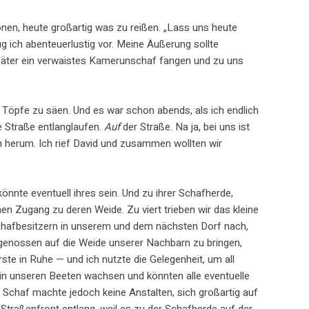
nen, heute großartig was zu reißen. „Lass uns heute
 ich abenteuerlustig vor. Meine Äußerung sollte
später ein verwaistes Kamerunschaf fangen und zu uns
 Töpfe zu säen. Und es war schon abends, als ich endlich
e Straße entlanglaufen.
Auf
der Straße. Na ja, bei uns ist
in herum. Ich rief David und zusammen wollten wir
nnte eventuell ihres sein. Und zu ihrer Schafherde,
en Zugang zu deren Weide. Zu viert trieben wir das kleine
Schafbesitzern in unserem und dem nächsten Dorf nach,
genossen auf die Weide unserer Nachbarn zu bringen,
ste in Ruhe — und ich nutzte die Gelegenheit, um all
 in unseren Beeten wachsen und könnten alle eventuelle
s Schaf machte jedoch keine Anstalten, sich großartig auf