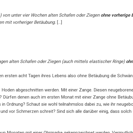
ge) von unter vier Wochen alten Schafen oder Ziegen
ohne vorherige
en mit vorheriger Betäubung.
[…]
agen alten Schafen oder Ziegen (auch mittels elastischer Ringe)
ohn
en ersten acht Tagen ihres Lebens also ohne Betäubung die Schwän
e Hoden abgeschnitten werden. Mit einer Zange. Diesen neugeboren
? Dürfen denen auch im ersten Monat mit einer Zange ohne Betäubu
in Ordnung? Schaut sie wohl teilnahmslos dabei zu, wie ihr neugeb
nd vor Schmerzen schreit? Sind sich alle darüber einig, dass solch
un Monaten mit einer Ohrmarke gekennzeichnet werden. Vermutlich i