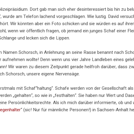
zeipräsidium. Dort gab man sich eher desinteressiert bis hin zu bel
, wurde am Telefon lachend vorgeschlagen. Wie lustig. David versuc
rt. Wir könnten aber ein Foto schicken und sie würden es auf ihrer
ohl, wenn wir öffentlich fragen, ob jemand ein junges Schaf einer Fl
chlange und lecken sich die Lippen.
den Namen Schorsch, in Anlehnung an seine Rasse benannt nach Schor
mir aufnehmen wollte! Denn wenn uns vier Jahre Landleben eines gel
en kann! Wir waren zu diesem Zeitpunkt gerade heilfroh darüber, dass
lich Schorsch, unsere eigene Nervensäge.
tmals mit Schaf“haltung“. Schafe werden von der Gesellschaft als 
werden „gehalten“, so wie in „festhalten“. Sie haben nur Wert und D
ine Persönlichkeitsrechte. Als ich mich darüber informierte, ob u
iegenhalter
“ (sic! Nur für männliche Personen!) in Sachsen-Anhalt he