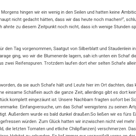
Morgens hingen wir ein wenig in den Seilen und hatten keine Ambitio
upt nicht gedacht hätten, dass wir das heute noch machen!“, schlug
ch ahnte zu diesem Zeitpunkt noch nicht, dass ich wenige Stunden 
ür den Tag vorgenommen, Saatgut von Silberblatt und Staudenlein in
rage ging, wo wir die Blumenerde lagern, sah ich unten ein Schaf di
us zwei Reifenspuren. Trotzdem laufen dort eher selten Schafe alle
rden, da sie auch Schafe hält und Leute hier im Ort dachten, das kö
 einsame Schäflein auch die ganze Zeit, allerdings gibt es dort kein
stück komplett eingezäunt ist. Unsere Nachbarn fragten sofort bei 
hrenmarke. Einfangversuche, um das Schaf wenigstens zu seinen Art
tigt. Außerdem wurde es bald dunkel draußen.So ließen wir es fürs Er
fgefressen würden. Zum Glück hatten wir inzwischen nicht viel mehr
ld, die letzten Tomaten und etliche Chilipflanzen) verschmerzen. Da