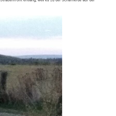
traßenfront entlang, weil es zu der Schafherde auf der