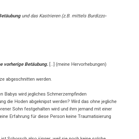
 Betäubung
und das Kastrieren (z.B. mittels Burdizzo-
e vorherige Betäubung.
[…] (meine Hervorhebungen)
ze abgeschnitten werden.
en Babys wird jegliches Schmerzempfinden
ng die Hoden abgeknipst werden? Wird das ohne jegliche
orener Sohn festgehalten wird und ihm jemand mit einer
 eine Erfahrung für diese Person keine Traumatisierung
st Schorsch also jünger, weil sie noch keine solche