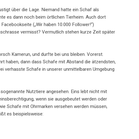
ustigt über die Lage. Niemand hatte ein Schaf als
hte es dann noch beim örtlichen Tierheim. Auch dort
 Facebookseite („Wir haben 10.000 Follower!“)
eischrasse vermisst? Vermutlich stehen kurze Zeit später
sch Kamerun, und durfte bei uns bleiben. Vorerst.
ehrt haben, dann dass Schafe mit Abstand die ätzendsten,
 zwei verhasste Schafe in unserer unmittelbaren Umgebung
sogenannte Nutztiere angesehen. Eins lebt nicht mit
aseinsberechtigung, wenn sie ausgebeutet werden oder
nd wie Schafe mit Ohrmarken versehen werden müssen,
ißt es beispielsweise: