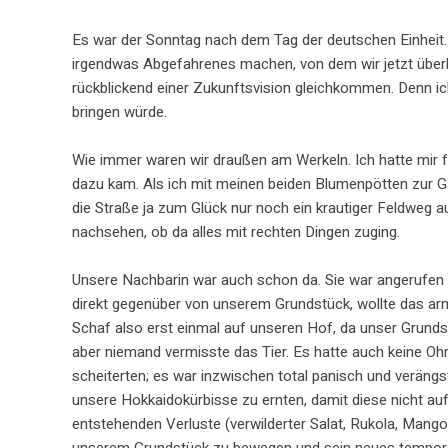
Es war der Sonntag nach dem Tag der deutschen Einheit. 
irgendwas Abgefahrenes machen, von dem wir jetzt überha
rückblickend einer Zukunftsvision gleichkommen. Denn i
bringen würde.
Wie immer waren wir draußen am Werkeln. Ich hatte mir f
dazu kam. Als ich mit meinen beiden Blumenpötten zur Ga
die Straße ja zum Glück nur noch ein krautiger Feldweg a
nachsehen, ob da alles mit rechten Dingen zuging.
Unsere Nachbarin war auch schon da. Sie war angerufen wo
direkt gegenüber von unserem Grundstück, wollte das arme
Schaf also erst einmal auf unseren Hof, da unser Grund
aber niemand vermisste das Tier. Es hatte auch keine O
scheiterten; es war inzwischen total panisch und verängs
unsere Hokkaidokürbisse zu ernten, damit diese nicht au
entstehenden Verluste (verwilderter Salat, Rukola, Mango