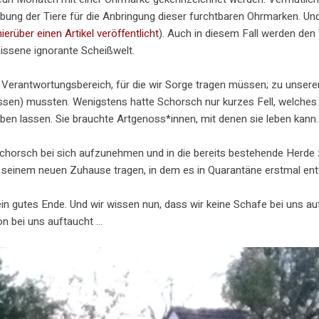
äubung der Tiere für die Anbringung dieser furchtbaren Ohrmarken. U
ierüber einen Artikel veröffentlicht
). Auch in diesem Fall werden den
hissene ignorante Scheißwelt.
m Verantwortungsbereich, für die wir Sorge tragen müssen; zu unsere
ssen) mussten. Wenigstens hatte Schorsch nur kurzes Fell, welche
eben lassen. Sie brauchte Artgenoss*innen, mit denen sie leben kann.
Schorsch bei sich aufzunehmen und in die bereits bestehende Herde zu
 seinem neuen Zuhause tragen, in dem es in Quarantäne erstmal ent
in gutes Ende. Und wir wissen nun, dass wir keine Schafe bei uns a
on bei uns auftaucht …