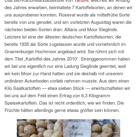
des Jahres erwarben, beinhaltete 7 Kartoffelsorten, an denen wir
uns ausprobieren konnten. Roseval wurde als mittelfrühe Sorte
bereits von uns gerodet, und am vorletzten Augusttag waren die
nächsten beiden Sorten dran: Allians und Moor Sieglinde.
Letztere ist eine der ältesten deutschen Kartoffelsorten, die
bereits 1935 als Sorte zugelassen wurde und vornehmlich im
Gnarrenburger Hochmoor angebaut wird. Sie rühmt sich mit
dem Titel „Kartoffel des Jahres 2010“. Strenggenommen haben
wir bei uns eigentlich nur eine Ladung Sieglinde geerntet, weil
wir kein Moor zur Hand hatten und sie deshalb mit unserem
ordinären Ackerboden vorlieb nehmen musste. Aus dem einen
Kilo Saatkartoffeln — etwa sieben Stück — erwirtschafteten wir
bei uns auf dem Feld einen Ertrag von 6,3 Kilogramm
Speisekartoffeln. Das ist recht ordentlich, wie wir finden. Die
Früchte hätten allerdings gerne etwas größer sein können.